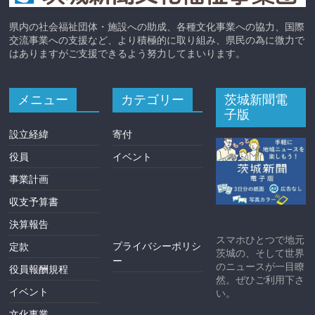
県内の社会福祉団体・施設への助成、各種文化事業への協力、国際
交流事業への支援など、より積極的に取り組み、県民の為に微力で
はありますがご支援できるよう努力してまいります。
メニュー
カテゴリー
茨城新聞電
子版
設立経緯
寄付
役員
イベント
事業計画
収支予算書
決算報告
スマホひとつで地元
プライバシーポリシ
定款
茨城の、そして世界
ー
のニュースが一目瞭
役員報酬規程
然。ぜひご利用下さ
イベント
い。
文化事業