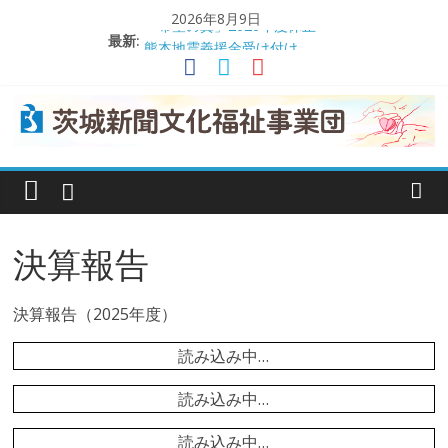
コ
2026年8月9日
「希望の翼」2026年度休止
ン
最新:
熊本地震義援金受け付け
テ
茨城日産自動車が交通遺児支援
ン
理事会で事業報告や決算を承認
ツ
交通遺児支援に役立てて
へ
茨
ス
キ
城
ッ
プ
決算報告
新
決算報告（2025年度）
聞
読み込み中…
文
読み込み中…
読み込み中…